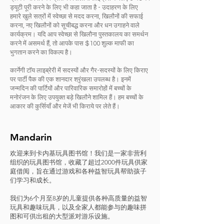
ड्यूटी पूरी करने के लिए भी कहा जाता है - उदाहरण के लिए
हमारे खुले सत्रों में स्वेच्छा से मदद करना, खिलौनों की सफाई
करना, नए खिलौनों को सूचीबद्ध करना और धन उगाहने वाले
कार्यक्रम। यदि आप स्वेच्छा से खिलौना पुस्तकालय का समर्थन
करने में असमर्थ हैं, तो आपके पास $100 शुल्क माफी का
भुगतान करने का विकल्प है।
कार्नेगी टॉय लाइब्रेरी में सदस्यों और गैर-सदस्यों के लिए किराए
पर पार्टी पैक की एक शानदार श्रृंखला उपलब्ध है। इनमें
जन्मदिन की पार्टियों और पारिवारिक समारोहों में बच्चों के
मनोरंजन के लिए उपयुक्त बड़े खिलौने शामिल हैं। हम बच्चों के
आकार की कुर्सियाँ और मेजें भी किराये पर लेते हैं।
Mandarin
欢迎来到卡内基玩具图书馆！我们是一家非营利
组织的玩具图书馆，收藏了超过2000件玩具供家
庭借阅，旨在通过游戏和各种益智玩具帮助孩子
们学习和成长。
我们为6个月至8岁的儿童提供各种高质量的益智
玩具和趣味玩具，以及全家人都能参与的趣味拼
图和可供出租的大型派对游乐设施。