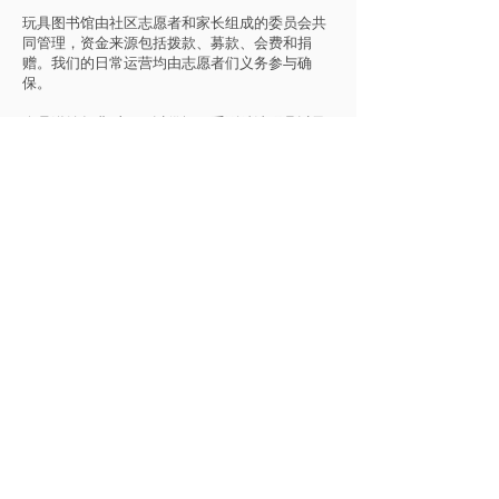
玩具图书馆由社区志愿者和家长组成的委员会共
同管理，资金来源包括拨款、募款、会费和捐
赠。我们的日常运营均由志愿者们义务参与确
保。
会员缴纳年费后，可以借阅一系列精选玩具以及
一个拼图或游戏，借期长达三周。
每个会员家庭每年需提供5小时的志愿服务，例如
在开放日帮忙借还玩具、清洁玩具、编目新玩具
和参与筹款活动等。如果您无法提供志愿服务，
也可以选择支付100澳元的服务豁免费。
卡内基玩具图书馆还提供适合生日派对和家庭聚
会的大型玩具派对组合，供给会员和非会员租
用。我们的派对组合包括适合孩子们的各类大型
玩具，同时也提供租用适合儿童派对使用的椅子
和桌子。
真诚感谢您的关注和支持，热切期待您的参与及
加入！