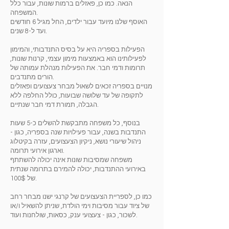
הנאה. כמו כן, פאזלים ברמות שונות, עבור כלל
המשפחה.
האוסף שלנו מיועד עבור ילדים, החל מגיל 6 חודשים
ועד ל-8 שנים.
הפעילות בספריה היא על בסיס התנדבותי, והמימון
לפעילותינו הוא באמצעות מימון עצמי, קרנות שונות,
תרומות ודמי חבר. את הפעילות מנהלת עמותה של
הורים מתנדבים.
מנויים בספריה זכאים לשאול מבחר צעצועים ופאזלים
לתקופה של עד שלושה שבועות, כולל החלפה ללא
הגבלה, תמורת דמי חבר שנתיים.
בנוסף, כל משפחה מתבקשת להשלים כ-5 שעות
התנדבות בשנה, עבור פעילויות שנה בספריה, כגון -
ניהול שיעורי נושא, ניקיון הצעצועים, עזרה בקיטלוג
וארגון אירועי תרומה.
משפחה שמסיבות שונות אינה יכולה להשתתף
באירועי ההתנדבות, יכולה להמירם בתרומה שנתית
של 100$.
כמו כן, לספריית הצעצועים של קרנגי ישנו מבחר רחב
של ציוד עבור מסיבות וימי הולדת, שניתן להשאיל ו/או
לשכור, כגון - צעצועי ענק, כסאות, שולחנות ועוד.