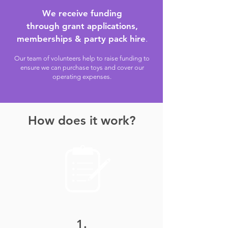
We receive funding
through grant applications,
memberships &
party pack hire
.
Our
team of volunteers help to raise funding to
ensure we can purchase toys and cover our
operating expenses.
How does it work?
1.