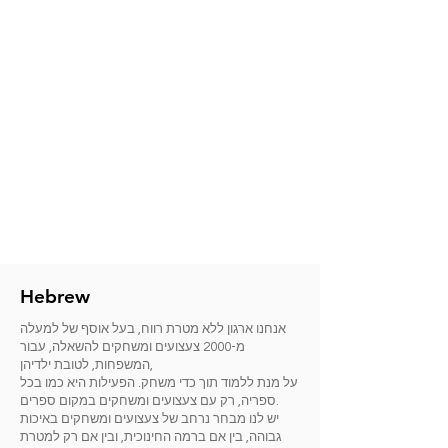
Hebrew
אנחנו ארגון ללא מטרת רווח, בעל אוסף של למעלה
מ-2000 צעצועים ומשחקים להשאלה, עבור
המשפחות, לטובת ילדיהן,
על מנת ללמוד תוך כדי משחק. הפעילות היא כמו בכל
ספריה, רק עם צעצועים ומשחקים במקום ספרים.
יש לנו מבחר נרחב של צעצועים ומשחקים באיכות
גבוהה, בין אם ברמה החינוכית, ובין אם רק למטרת